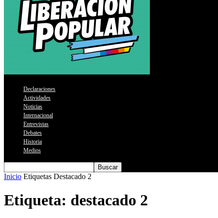
Declaraciones
Actividades
Noticias
Internacional
Entrevistas
Debates
Historia
Medios
Inicio
Etiquetas
Destacado 2
Etiqueta: destacado 2