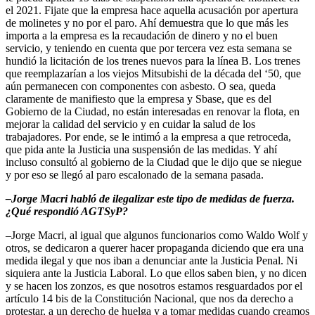
el 2021. Fijate que la empresa hace aquella acusación por apertura
de molinetes y no por el paro. Ahí demuestra que lo que más les
importa a la empresa es la recaudación de dinero y no el buen
servicio, y teniendo en cuenta que por tercera vez esta semana se
hundió la licitación de los trenes nuevos para la línea B. Los trenes
que reemplazarían a los viejos Mitsubishi de la década del ‘50, que
aún permanecen con componentes con asbesto. O sea, queda
claramente de manifiesto que la empresa y Sbase, que es del
Gobierno de la Ciudad, no están interesadas en renovar la flota, en
mejorar la calidad del servicio y en cuidar la salud de los
trabajadores. Por ende, se le intimó a la empresa a que retroceda,
que pida ante la Justicia una suspensión de las medidas. Y ahí
incluso consultó al gobierno de la Ciudad que le dijo que se niegue
y por eso se llegó al paro escalonado de la semana pasada.
–Jorge Macri habló de ilegalizar este tipo de medidas de fuerza.
¿Qué respondió AGTSyP?
–Jorge Macri, al igual que algunos funcionarios como Waldo Wolf y
otros, se dedicaron a querer hacer propaganda diciendo que era una
medida ilegal y que nos iban a denunciar ante la Justicia Penal. Ni
siquiera ante la Justicia Laboral. Lo que ellos saben bien, y no dicen
y se hacen los zonzos, es que nosotros estamos resguardados por el
artículo 14 bis de la Constitución Nacional, que nos da derecho a
protestar, a un derecho de huelga y a tomar medidas cuando creamos