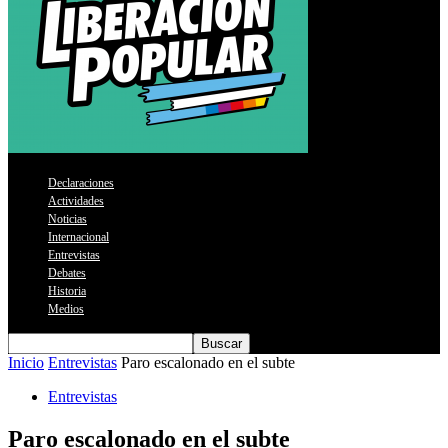
Declaraciones
Actividades
Noticias
Internacional
Entrevistas
Debates
Historia
Medios
Inicio
Entrevistas
Paro escalonado en el subte
Entrevistas
Paro escalonado en el subte